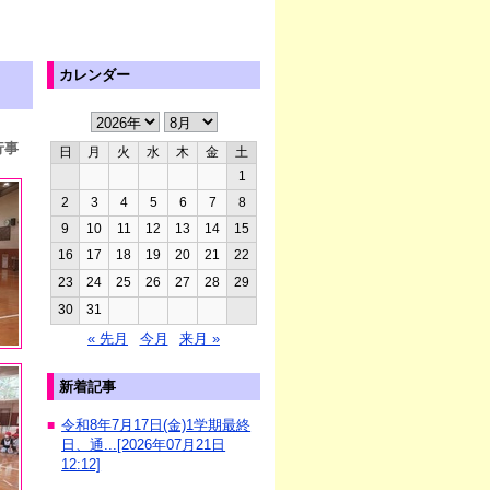
カレンダー
行事
日
月
火
水
木
金
土
1
2
3
4
5
6
7
8
9
10
11
12
13
14
15
16
17
18
19
20
21
22
23
24
25
26
27
28
29
30
31
« 先月
今月
来月 »
新着記事
令和8年7月17日(金)1学期最終
■
日、通...[2026年07月21日
12:12]